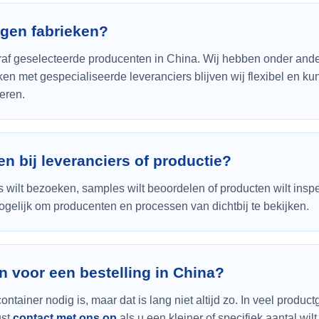
igen fabrieken?
raf geselecteerde producenten in China. Wij hebben onder ande
 met gespecialiseerde leveranciers blijven wij flexibel en kun
eren.
en bij leveranciers of productie?
s wilt bezoeken, samples wilt beoordelen of producten wilt insp
gelijk om producenten en processen van dichtbij te bekijken.
n voor een bestelling in China?
tainer nodig is, maar dat is lang niet altijd zo. In veel product
ust
contact met ons op
als u een kleiner of specifiek aantal wil