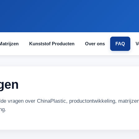
Matrijzen
Kunststof Producten
Over ons
FAQ
V
gen
de vragen over ChinaPlastic, productontwikkeling, matrijzen
ng.